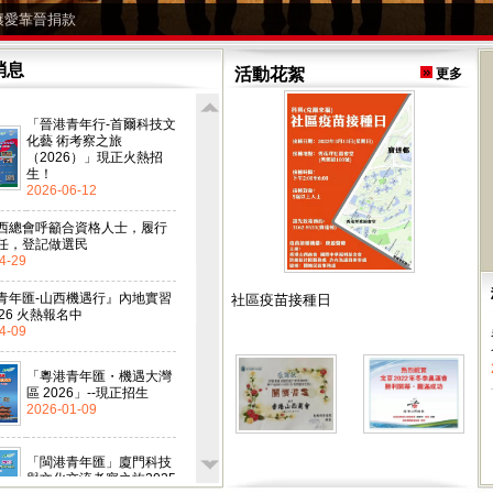
1讓愛靠晉捐款
消息
活動花絮
更多
「晉港青年行-首爾科技文
化藝 術考察之旅
（2026）」現正火熱招
生！
2026-06-12
西總會呼籲合資格人士，履行
任，登記做選民
4-29
青年匯-山西機遇行』內地實習
社區疫苗接種日
26 火熱報名中
4-09
「粵港青年匯・機遇大灣
區 2026」--現正招生
2026-01-09
「閩港青年匯」廈門科技
與文化交流考察之旅2025