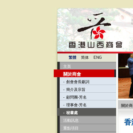
繁體
简体
ENG
主頁
關於商會
-
創會會長獻詞
-
簡介及宗旨
-
顧問團-芳名
-
理事會-芳名
關於商
-
秘書處
活動訊息
香
重點項目