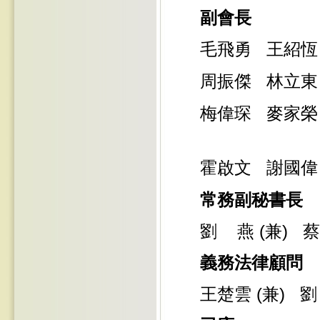
副會長
毛飛勇 王紹
周振傑
林立東
麥家
梅偉琛
霍啟文
謝國偉
常務副秘書長
劉 燕 (兼) 蔡
義務法律顧問
王楚雲 (兼) 