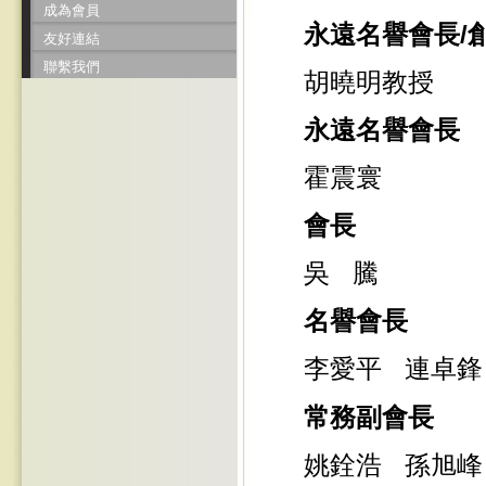
成為會員
永遠名譽會長/
友好連結
聯繫我們
胡曉明教授
永遠名譽會長
霍震寰
會長
吳 騰
名譽會長
李愛平
連卓鋒
常務副會長
姚銓浩 孫旭峰