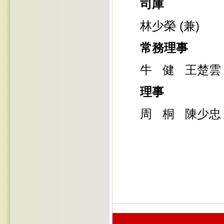
司庫
林少榮 (兼)
常務理事
牛 健 王楚
理事
周 桐 陳少忠