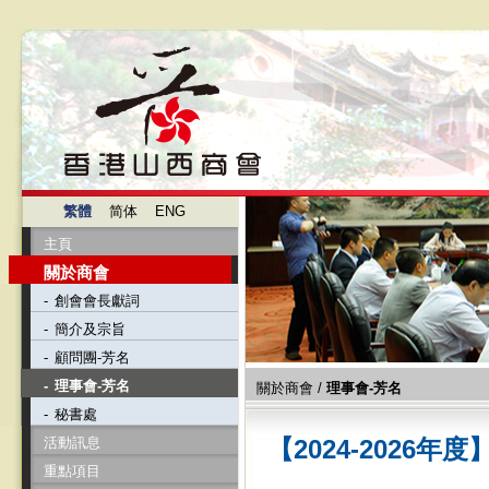
繁體
简体
ENG
主頁
關於商會
-
創會會長獻詞
-
簡介及宗旨
-
顧問團-芳名
-
理事會-芳名
關於商會
/
理事會-芳名
-
秘書處
活動訊息
【2024-2026年
重點項目