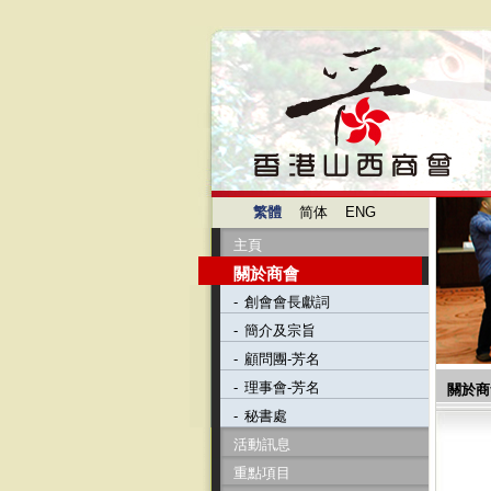
繁體
简体
ENG
主頁
關於商會
-
創會會長獻詞
-
簡介及宗旨
-
顧問團-芳名
-
理事會-芳名
關於商
-
秘書處
活動訊息
重點項目