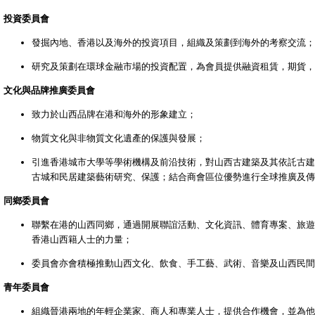
投資委員會
發掘內地、香港以及海外的投資項目，組織及策劃到海外的考察交流；
研究及策劃在環球金融市場的投資配置，為會員提供融資租賃，期貨，
文化與品牌推廣委員會
致力於山西品牌在港和海外的形象建立；
物質文化與非物質文化遺產的保護與發展；
引進香港城市大學等學術機構及前沿技術，對山西古建築及其依託古建
古城和民居建築藝術研究、保護；結合商會區位優勢進行全球推廣及傳
同鄉委員會
聯繫在港的山西同鄉，通過開展聯誼活動、文化資訊、體育專案、旅遊
香港山西籍人士的力量；
委員會亦會積極推動山西文化、飲食、手工藝、武術、音樂及山西民間
青年委員會
組織晉港兩地的年輕企業家、商人和專業人士，提供合作機會，並為他