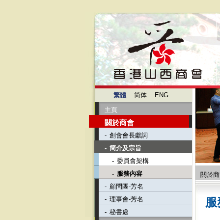
繁體
简体
ENG
主頁
關於商會
-
創會會長獻詞
-
簡介及宗旨
-
委員會架構
-
服務內容
關於商
-
顧問團-芳名
-
理事會-芳名
服
-
秘書處