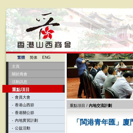
繁體
简体
ENG
主頁
關於商會
活動訊息
重點項目
-
會員大會
-
香港山西節
重點項目
/
內地交流計劃
-
香港關公節
-
內地實習計劃
「閩港青年匯」廈
-
公益活動