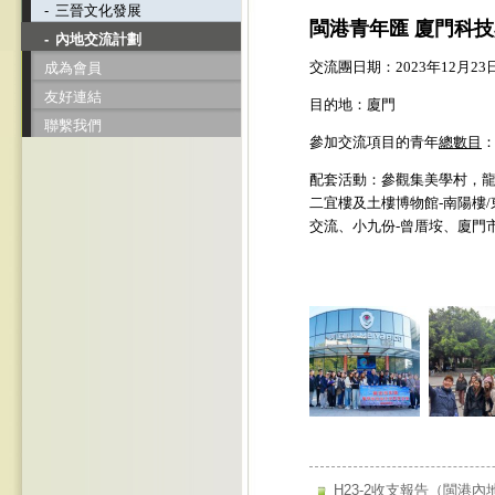
-
三晉文化發展
閩港青年匯 廈門科
-
內地交流計劃
交流團日期：2023年12月23
成為會員
友好連結
目的地：廈門
聯繫我們
參加交流項目的青年
總數目
配套活動：參觀集美學村，龍
二宜樓及土樓博物館-南陽樓
交流、小九份-曾厝垵、廈門
H23-2收支報告（閩港內地