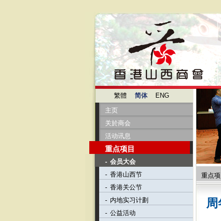
繁體
简体
ENG
主页
关於商会
活动讯息
重点项目
-
会员大会
-
香港山西节
重点项
-
香港关公节
-
内地实习计劃
周
-
公益活动