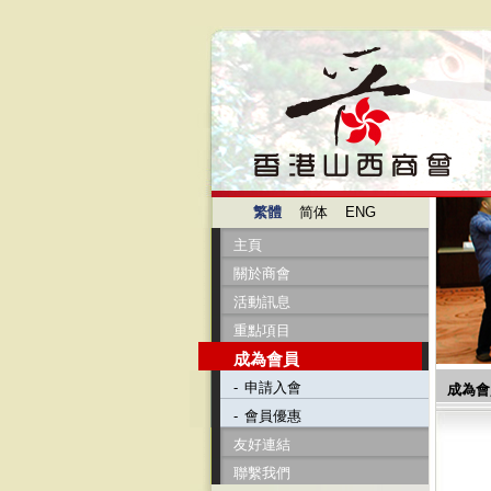
繁體
简体
ENG
主頁
關於商會
活動訊息
重點項目
成為會員
-
申請入會
成為會
-
會員優惠
友好連結
聯繫我們